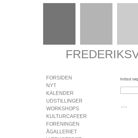
FREDERIKS
FORSIDEN
Indtast søg
NYT
KALENDER
UDSTILLINGER
- - -
Udstillinger 2024
WORKSHOPS
Udstillinger 2023
CROQUIS
KULTURCAFEER
Udstillinger 2022
Kulturcaféer 2024
FORENINGEN
Udstillinger 2021
Kulturcaféer 2021
Bestyrelsen 2024
ÅGALLERIET
Udstillinger 2020
Kulturcaféer 2020
Vedtægter