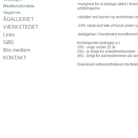
Udstillinger 2019
-mulighed for at deltage aktivt i fore
Kulturcaféer 2019
Medlemsfordele
Udstillinger 2018
udstillingerne
Kulturcaféer 2018
Vagterne
Udstillinger 2017
-rabatter ved kurser og workshops a
Kulturcaféer 2017
ÅGALLERIET
Udstillinger 2016
Kulturcaféer 2016
-10% rabat ved køb af kunst under ud
For udstillere
VÆRKSTEDET
Udstillinger 2015
Booking
Links
-deltagelse i Hundested kunstforeni
SØG
Kontingentet andrager p.t.
100,- unge under 25 år
Bliv medlem
250,- kr årligt for enkeltmedlemmer-
365,- årligt for parmedlemmer på s
KONTAKT
Find vej
Download velkomstfolderen fra feltet 