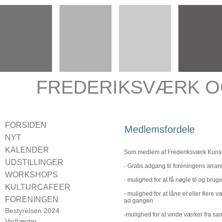
FREDERIKSVÆRK O
FORSIDEN
Medlemsfordele
NYT
KALENDER
Som medlem af Frederiksværk Kunst
UDSTILLINGER
- Gratis adgang til foreningens arran
Udstillinger 2024
WORKSHOPS
- mulighed for at få nøgle til og br
Udstillinger 2023
CROQUIS
KULTURCAFEER
Udstillinger 2022
- mulighed for at låne et eller flere
Kulturcaféer 2024
FORENINGEN
ad gangen
Udstillinger 2021
Kulturcaféer 2021
Bestyrelsen 2024
Udstillinger 2020
-mulighed for at vinde værker fra sa
Kulturcaféer 2020
Vedtægter