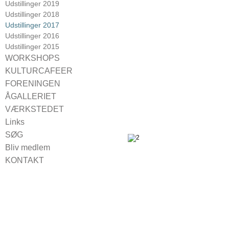
Udstillinger 2019
Udstillinger 2018
Udstillinger 2017
Udstillinger 2016
Udstillinger 2015
WORKSHOPS
CROQUIS
KULTURCAFEER
Kulturcaféer 2024
FORENINGEN
Kulturcaféer 2021
Bestyrelsen 2024
ÅGALLERIET
Kulturcaféer 2020
Vedtægter
For udstillere
VÆRKSTEDET
Kulturcaféer 2019
Medlemsfordele
Booking
Links
Kulturcaféer 2018
Vagterne
SØG
Kulturcaféer 2017
Kulturcaféer 2016
Bliv medlem
KONTAKT
Find vej