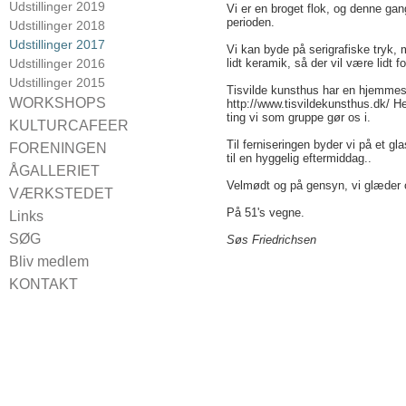
Udstillinger 2019
Vi er en broget flok, og denne gang 
perioden.
Udstillinger 2018
Udstillinger 2017
Vi kan byde på serigrafiske tryk, m
Udstillinger 2016
lidt keramik, så der vil være lidt 
Udstillinger 2015
Tisvilde kunsthus har en hjemmes
WORKSHOPS
http://www.tisvildekunsthus.dk/ 
ting vi som gruppe gør os i.
CROQUIS
KULTURCAFEER
Til ferniseringen byder vi på et gl
Kulturcaféer 2024
FORENINGEN
til en hyggelig eftermiddag..
Kulturcaféer 2021
Bestyrelsen 2024
ÅGALLERIET
Kulturcaféer 2020
Velmødt og på gensyn, vi glæder os
Vedtægter
For udstillere
VÆRKSTEDET
Kulturcaféer 2019
Medlemsfordele
På 51's vegne.
Booking
Links
Kulturcaféer 2018
Vagterne
SØG
Søs Friedrichsen
Kulturcaféer 2017
Kulturcaféer 2016
Bliv medlem
KONTAKT
Find vej