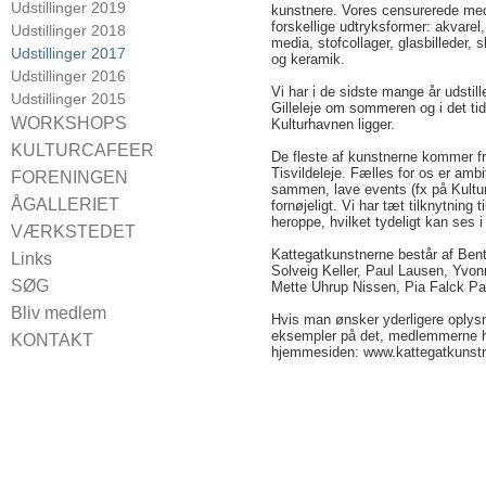
Udstillinger 2019
kunstnere. Vores censurerede me
forskellige udtryksformer: akvarel, 
Udstillinger 2018
media, stofcollager, glasbilleder, s
Udstillinger 2017
og keramik.
Udstillinger 2016
Vi har i de sidste mange år udstil
Udstillinger 2015
Gilleleje om sommeren og i det ti
WORKSHOPS
Kulturhavnen ligger.
CROQUIS
KULTURCAFEER
De fleste af kunstnerne kommer fra
Tisvildeleje. Fælles for os er ambi
Kulturcaféer 2024
FORENINGEN
sammen, lave events (fx på Kulturn
Kulturcaféer 2021
Bestyrelsen 2024
ÅGALLERIET
fornøjeligt. Vi har tæt tilknytning t
Kulturcaféer 2020
heroppe, hvilket tydeligt kan ses 
Vedtægter
For udstillere
VÆRKSTEDET
Kulturcaféer 2019
Medlemsfordele
Kattegatkunstnerne består af Ben
Booking
Links
Kulturcaféer 2018
Vagterne
Solveig Keller, Paul Lausen, Yvo
SØG
Mette Uhrup Nissen, Pia Falck Pa
Kulturcaféer 2017
Kulturcaféer 2016
Bliv medlem
Hvis man ønsker yderligere oplys
eksempler på det, medlemmerne ha
KONTAKT
hjemmesiden: www.kattegatkunst
Find vej